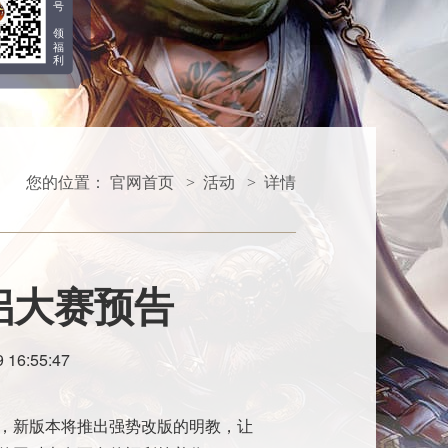
号
领
福
利
您的位置：
官网首页
活动
详情
>
>
侣大赛预告
 16:55:47
，新版本将推出强势改版的明教，让