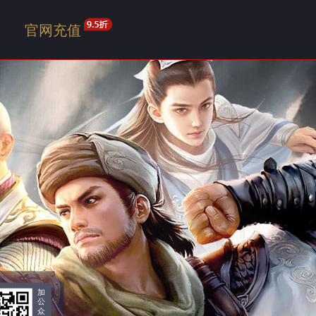
官网充值
加
公
众