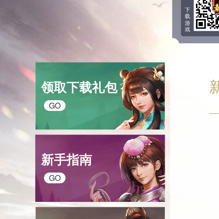
下
载
游
戏
领取下载礼包
GO
新手指南
GO