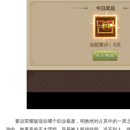
要说荣耀版现在哪个职业最废，明教绝对占其中的一席
游中，效果真的不太理想，容易被人躲掉技能，追不到人，