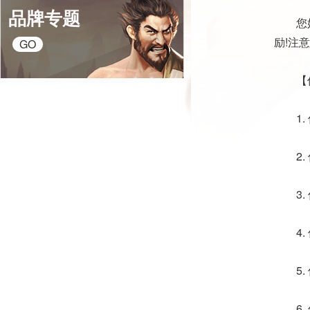
品牌专题
您
励!注意
GO
【
1
2
3
4
5
6