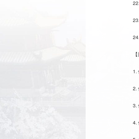
2
2
2
【
1
2
3
4