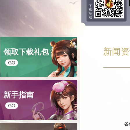
下
载
游
戏
新闻
领取下载礼包
GO
新手指南
GO
各