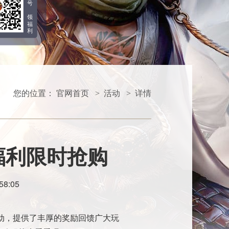
号
领
福
利
您的位置：
官网首页
活动
详情
>
>
福利限时抢购
58:05
活动，提供了丰厚的奖励回馈广大玩