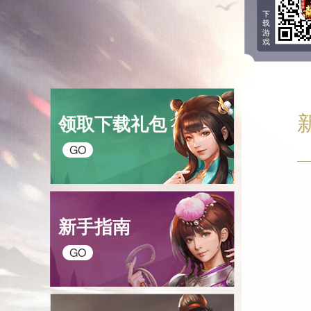
下
载
游
戏
领取下载礼包
GO
新手指南
GO