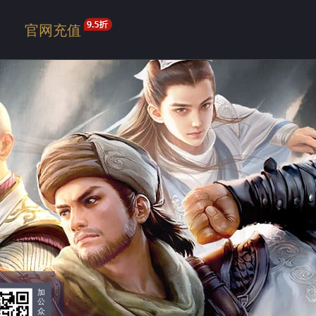
官网充值
加
公
众