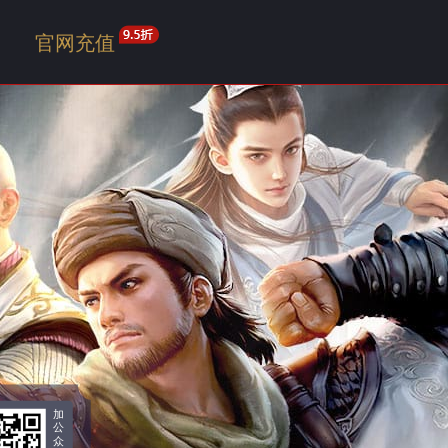
官网充值
加
公
众