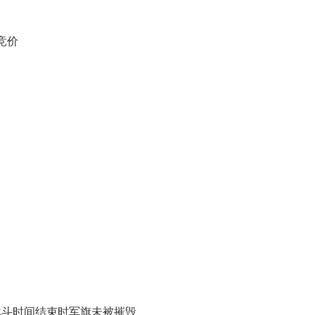
行竞价
战斗时间结束时军旗未被摧毁