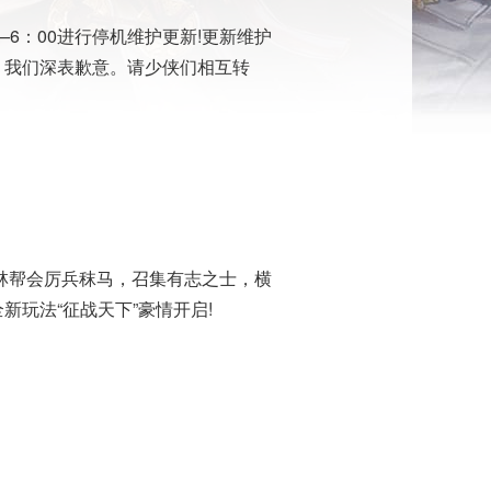
0—6：00进行停机维护更新!更新维护
，我们深表歉意。请少侠们相互转
林帮会厉兵秣马，召集有志之士，横
玩法“征战天下”豪情开启!