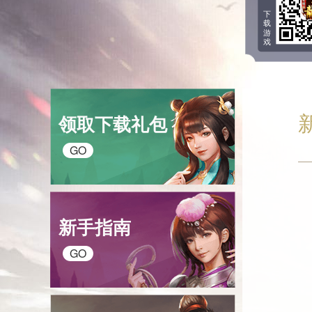
下
载
游
戏
领取下载礼包
GO
新手指南
GO