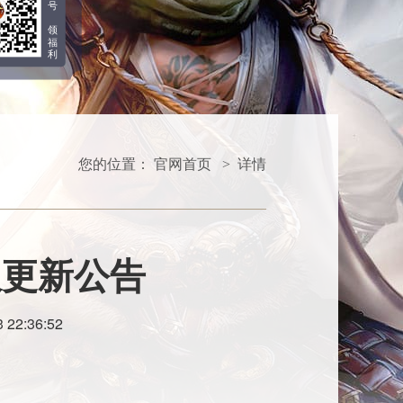
号
领
福
利
您的位置：
官网首页
详情
>
服更新公告
 22:36:52