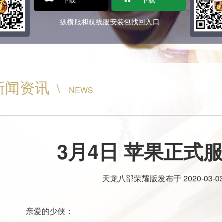
纵横服和双线服安装包找回入口
新闻资讯
\
NEWS
3月4日 苹果正式
天龙八部荣耀版
发布于
2020-03-03
亲爱的少侠：