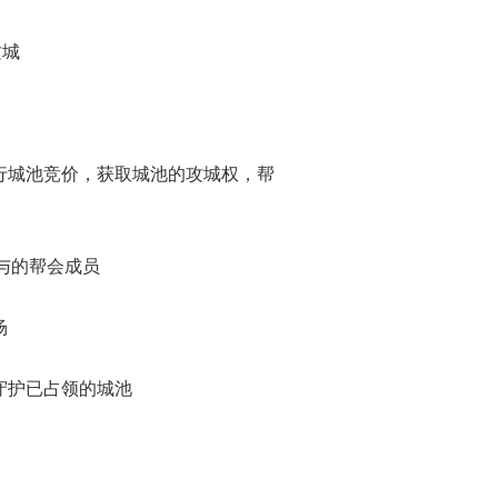
攻城
军资进行城池竞价，获取城池的攻城权，帮
参与的帮会成员
场
权或守护已占领的城池