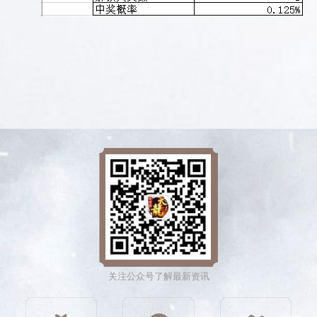
关注公众号了解最新资讯